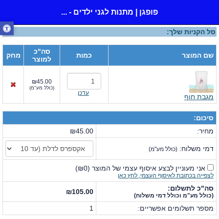
פופגן | מתנות לגני ילדים - ...
סל הקניות שלך:
סה"כ
שם המוצר
כמות
מחק
למוצר
₪45.00
(
כולל מע"מ
)
עדכן
מגבת חוף
סיכום:
מחיר:
₪45.00
דמי משלוח:
(כולל מע"מ)
אני מעוניין לבצע איסוף עצמי של המוצר
(
₪0
)
לצפייה בכתובת לאיסוף העצמי, לחץ כאן
סה"כ לתשלום:
₪105.00
(כולל מע"מ וכולל דמי משלוח)
מספר תשלומים אפשריים:
1