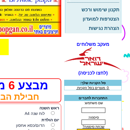
____________________
תקנון שימוש ורכש
בפופגן
הצטרפות למועדון
"פופגן"
הצהרת נגישות
ח
מעקב משלוחים
(לחצו לכניסה)
מבצע
6
מת
סל הקניות שלך:
0
מוצרים בסל הקניות.
חבילת הבי
התחברות לחברים
שם משתמש:
סיסמה:
שכחת סיסמה?