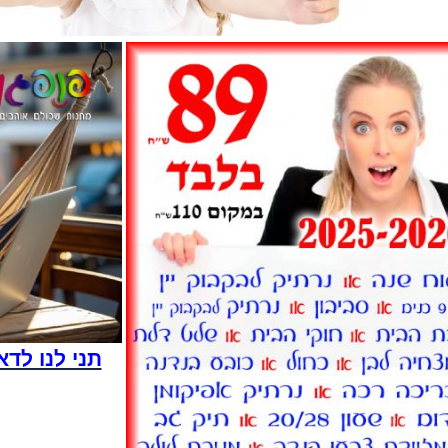
תני לנו לדא