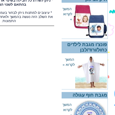
*
ניתן לשדרג כל חבילה בשינוי א
בהתאם לשנוי הנ
תיק גב לגן
* עיצובים למתנות ניתן לבחור בעמ
את השלב הזה נעשה בהמשך ולאחר 
המשך
התמונות.
לקרוא
»
פונצ'ו מגבת לילדים
כחול/ורוד/לבן
המשך
לקרוא »
מגבת חוף עגולה
המשך