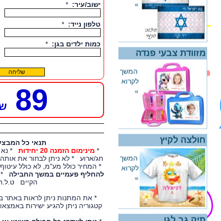
המשך
לקרוא
»
מזוודת צבעי פנדה
89
המשך
לקרוא
ש
»
תנאי כל המבצע
*
מינימום הזמנה 20 יחידות
* נא 
חולצה לקיץ
חג/ארוע * לא ניתן לבחור את אות
* המחיר כולל מע"מ, לא כולל עיטו
להחליף פעמיים במשך החבילה
* ה
המשך
הקיים ט.ל.ח
לקרוא
»
* את המתנות ניתן לראות באתר ב
קטגוריה ניתן להגיע ישירות באמצאו