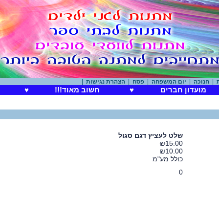
חנוכה
|
יום המשפחה
|
פסח
|
הצהרת נגישות
|
מועדון חברים
♥
חשוב מאוד!!!
♥
שלט לעציץ דגם סגול
₪15.00
₪10.00
כולל מע"מ
0