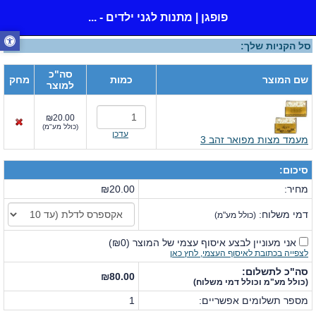
פופגן | מתנות לגני ילדים - ...
סל הקניות שלך:
סה"כ
שם המוצר
כמות
מחק
למוצר
₪20.00
(
כולל מע"מ
)
עדכן
מעמד מצות מפואר זהב 3
סיכום:
מחיר:
₪20.00
דמי משלוח:
(כולל מע"מ)
אני מעוניין לבצע איסוף עצמי של המוצר
(
₪0
)
לצפייה בכתובת לאיסוף העצמי, לחץ כאן
סה"כ לתשלום:
₪80.00
(כולל מע"מ וכולל דמי משלוח)
מספר תשלומים אפשריים:
1