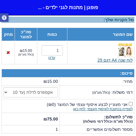
פופגן | מתנות לגני ילדים - ...
סל הקניות שלך:
סה"כ
שם המוצר
כמות
מחק
למוצר
₪15.00
(
כולל מע"מ
)
עדכן
לוח שנה A4 דגם 29
סיכום:
מחיר:
₪15.00
דמי משלוח:
(כולל מע"מ)
אני מעוניין לבצע איסוף עצמי של המוצר
(
₪0
)
לצפייה בכתובת לאיסוף העצמי, לחץ כאן
סה"כ לתשלום:
₪75.00
(כולל מע"מ וכולל דמי משלוח)
מספר תשלומים אפשריים:
1