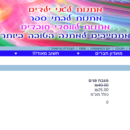
נוכה
|
יום המשפחה
|
פסח
|
הצהרת נגישות
|
מועדון חברים
♥
חשוב מאוד!!!
♥
מגבת פנים
₪40.00
₪25.00
כולל מע"מ
0