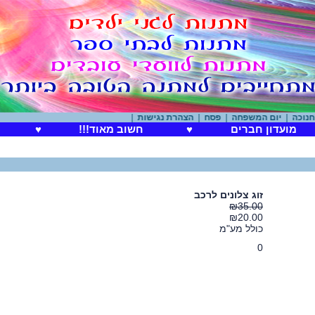
|
יום המשפחה
|
פסח
|
הצהרת נגישות
|
מועדון חברים
♥
חשוב מאוד!!!
♥
זוג צלונים לרכב
₪35.00
₪20.00
כולל מע"מ
0