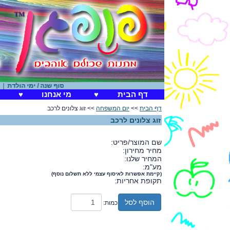
סוף שנה / ימי הולדת
|
חנוכה
דף הבית
♥
מי אנחנו
♥
דף הבית
>>
יום המשפחה
>> זוג צלונים לרכב
זוג צלונים לרכב
שם המוצר/פריט:
מחיר מחירון:
המחיר שלנו:
מע"מ:
(קיימת אפשרות לאיסוף עצמי ללא תשלום נוסף)
תקופת אחריות:
הוסף לסל
כמות: