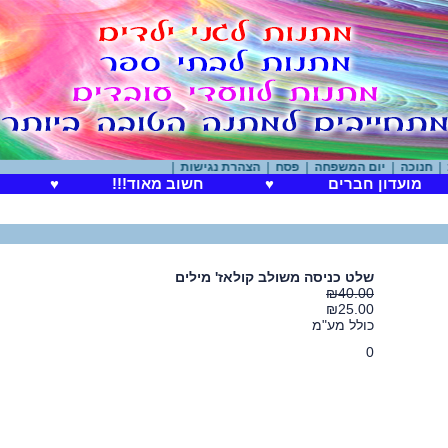
כה
|
יום המשפחה
|
פסח
|
הצהרת נגישות
|
מועדון חברים
♥
חשוב מאוד!!!
♥
שלט כניסה משולב קולאז' מילים
₪40.00
₪25.00
כולל מע"מ
0