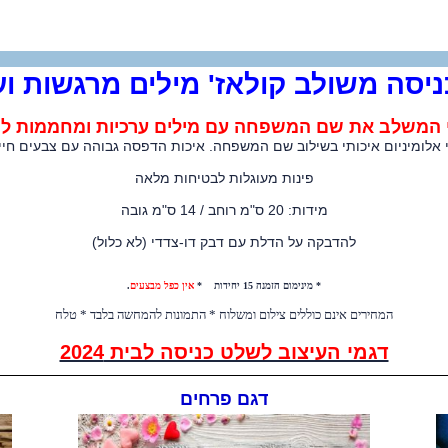
יסה משולב קולאז' מילים מרגשות וע
י המשלב את שם המשפחה עם מילים ערכיות ומחממות לה
אלומיניום איכותי בשילוב שם המשפחה. איכות הדפסה גבוהה עם צבעים חיים
פינות מעוגלות לבטיחות מלאה
מידות: 20 ס"מ רוחב / 14 ס"מ גובה
להדבקה על הדלת עם דבק דו-צדדי (לא כלול)
* מינימום הזמנה 15 יחידות *
אין כפל מבצעים
.
המחירים אינם כוללים צילום ומשלוח * התמונות להמחשה בלבד * טלח
דגמי העיצוב לשלט כניסה לבית 2024
דגם פרחים