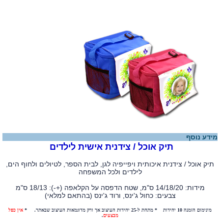
מידע נוסף
תיק אוכל / צידנית אישית לילדים
תיק אוכל / צידנית איכותית ויפייפיה לגן, לבית הספר, לטיולים ולחוף הים,
לילדים ולכל המשפחה
מידות: 14/18/20 ס"מ, שטח הדפסה על הקלאפה (+-): 18/13 ס"מ
צבעים: כחול ג'ינס, ורוד ג'ינס (בהתאם למלאי)
מינימום הזמנה 10 יחידות * מתחת ל-25 יחידות העיצוב אך ורק מדוגמאות העיצוב שבאתר. *
אין כפל
מבצעים
.