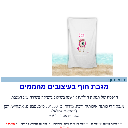
מידע נוסף
מגבת חוף בעיצובים מהממים
הדפסה של תמונת הילד/ה או שמו בשילוב גרפיקה עשירה
ע"ג המגבת.
מגבת חוף כותנה איכותית ורכה, מידות: כ- 130*70 ס"מ,
צבעים: אופווייט, לבן
(בהתאם למלאי)
שטח הדפסה - A4~.
* מינימום הזמנה 15 יחידות * מחיר לא כולל צלופן ומשלוח * התמונה להמחשה בלבד. *
אין כפל
מבצעים
.