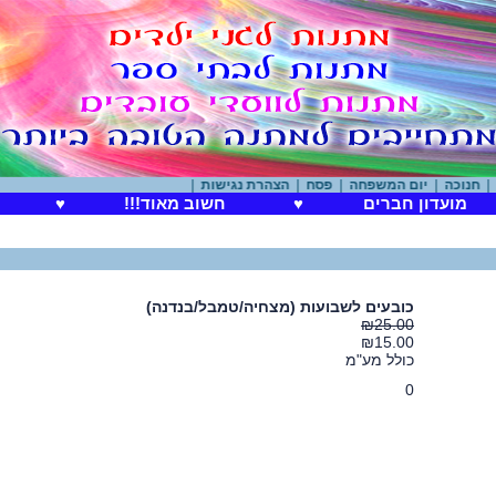
כה
|
יום המשפחה
|
פסח
|
הצהרת נגישות
|
מועדון חברים
♥
חשוב מאוד!!!
♥
כובעים לשבועות (מצחיה/טמבל/בנדנה)
₪25.00
₪15.00
כולל מע"מ
0