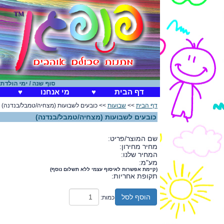
סוף שנה / ימי הולדת
|
חנו
דף הבית
♥
מי אנחנו
♥
דף הבית
>>
שבועות
>> כובעים לשבועות (מצחיה/טמבל/בנדנה)
כובעים לשבועות (מצחיה/טמבל/בנדנה)
שם המוצר/פריט:
מחיר מחירון:
המחיר שלנו:
מע"מ:
(קיימת אפשרות לאיסוף עצמי ללא תשלום נוסף)
תקופת אחריות:
הוסף לסל
כמות: