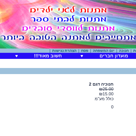
חנוכה
|
יום המשפחה
|
פסח
|
הצהרת נגישות
|
מועדון חברים
♥
חשוב מאוד!!!
♥
חנוכיה דגם 2
₪25.00
₪15.00
כולל מע"מ
0