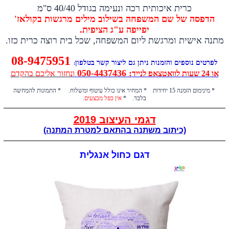
כרית איכותית רכה ונעימה בגודל 40/40 ס"מ
הדפסה של שם המשפחה בשילוב מילים מרגשות בקולאז'
יפייפה
ע"ג הציפית.
​מתנה אישית ומרגשת ליום המשפחה, שכל בית רוצה כרית כזו.
08-9475951
לפרטים נוספים והזמנות ניתן גם ליצור קשר בטלפון
:
: 050-4437436
או 24 שעות לוואטצאפ לנייד
ונחזור אליכם בהקדם
* מינימום הזמנה 15 יחידות * המחיר אינו כולל עיטוף ומשלוח. * התמונות להמחשה
בלבד. *
אין כפל מבצעים
.
דגמי העיצוב 2019
(כיתוב משתנה בהתאם למטרת המתנה)
דגם כחול אנגלית